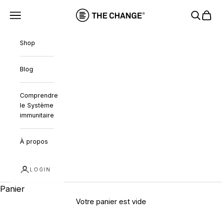
Passer au contenu
THE CHANGE
Menu
Recherc
Panie
Shop
Blog
Comprendre
le Système
immunitaire
À propos
LOGIN
Panier
Votre panier est vide