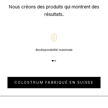
Nous créons des produits qui montrent des
résultats.
Biodisponibilité maximale
Aller à l'élément 1
Aller à l'élément 2
Aller à l'élément 3
COLOSTRUM FABRIQUÉ EN SUISSE