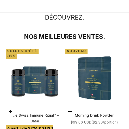
DÉCOUVREZ.
NOS MEILLEURES VENTES.
SOLDES D'ÉTÉ
NOUVEAU
-15%
Choisir les options
Choisir les options
The Swiss Immune Ritual™ –
Morning Drink Powder
Base
Prix de vente
$69.00 USD
(
$2.30/portion
)
Prix de vente
A partir de $224.00 USD