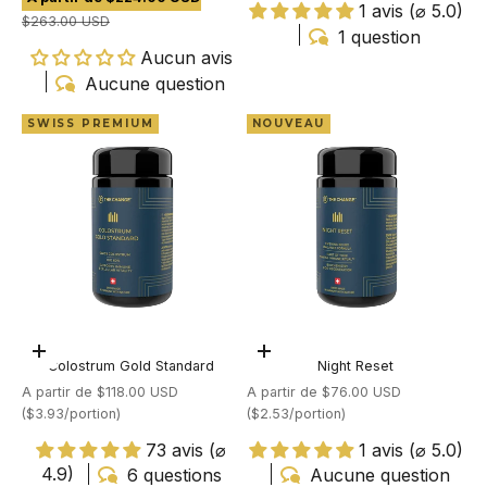
1 avis (⌀ 5.0)
Prix normal
$263.00 USD
1 question
Aucun avis
Aucune question
SWISS PREMIUM
NOUVEAU
Choisir les options
Choisir les options
Colostrum Gold Standard
Night Reset
Prix de vente
Prix de vente
A partir de $118.00 USD
A partir de $76.00 USD
(
$3.93/portion
)
(
$2.53/portion
)
73 avis (⌀
1 avis (⌀ 5.0)
4.9)
6 questions
Aucune question