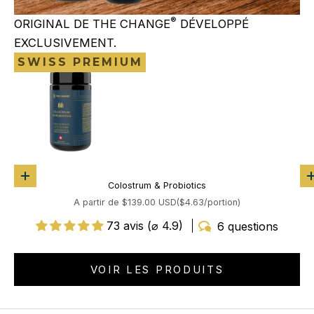
®
ORIGINAL DE THE CHANGE
DÉVELOPPÉ
EXCLUSIVEMENT.
SWISS PREMIUM
Aller à l'élément 3
Choisir les options
Aller à l'élément 2
Colostrum & Probiotics
Aller à l'élément 1
Prix de vente
A partir de $139.00 USD
(
$4.63/portion
)
73 avis (⌀ 4.9)
6 questions
VOIR LES PRODUITS