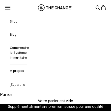
Passer au contenu
THE CHANGE
Menu
Recherc
Panie
Shop
Blog
Comprendre
le Système
immunitaire
À propos
LOGIN
Panier
Swiss made Santé & Nutrition
Votre panier est vide
Supplément alimentaire premium suisse pour une qualité